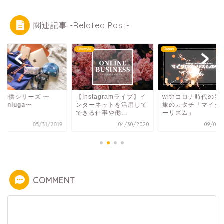
関連記事 -Related Post-
yle
Lifestyle
Japan
のお供シリーズ 〜
【Instagramライブ】イ
withコロナ時代の新
stonluga〜
ンターネットを活用して
旅のカタチ「マイク
できる仕事や働...
ーリズム」
05/31/2019
04/30/2020
09/02/
COMMENT