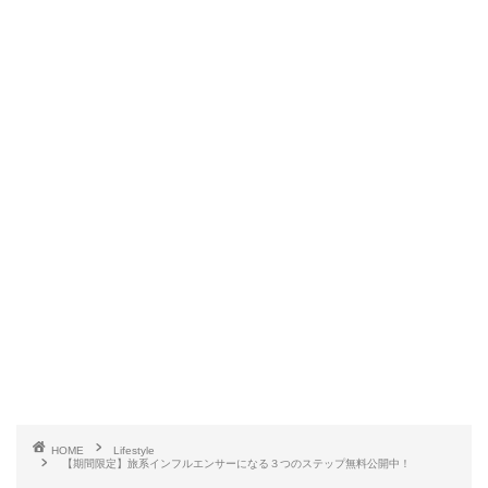
HOME
Lifestyle
【期間限定】旅系インフルエンサーになる３つのステップ無料公開中！