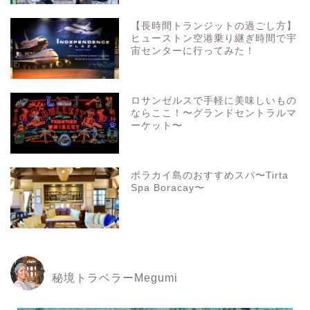
【長時間トランジットの過ごし方】
ヒューストン空港乗り継ぎ時間で宇
宙センターに行ってみた！
ロサンゼルスで手軽に美味しいもの
ならここ！〜グランドセントラルマ
ーケット〜
ボラカイ島のおすすめスパ〜Tirta
Spa Boracay〜
秘境トラベラーMegumi