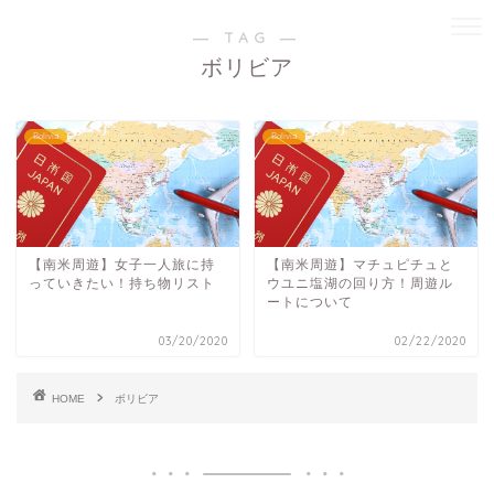
― TAG ―
ボリビア
Bolivia
Bolivia
【南米周遊】女子一人旅に持
【南米周遊】マチュピチュと
っていきたい！持ち物リスト
ウユニ塩湖の回り方！周遊ル
ートについて
03/20/2020
02/22/2020
HOME
ボリビア