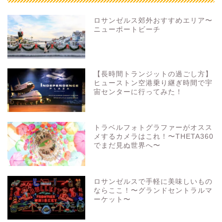
ロサンゼルス郊外おすすめエリア〜
ニューポートビーチ
【長時間トランジットの過ごし方】
ヒューストン空港乗り継ぎ時間で宇
宙センターに行ってみた！
トラベルフォトグラファーがオスス
メするカメラはこれ！〜THETA360
でまだ見ぬ世界へ〜
ロサンゼルスで手軽に美味しいもの
ならここ！〜グランドセントラルマ
ーケット〜