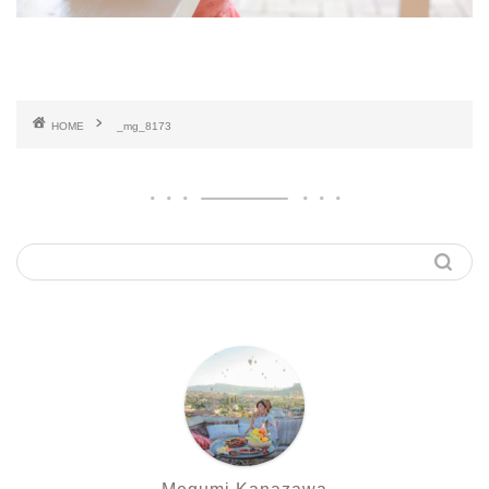
HOME
_mg_8173