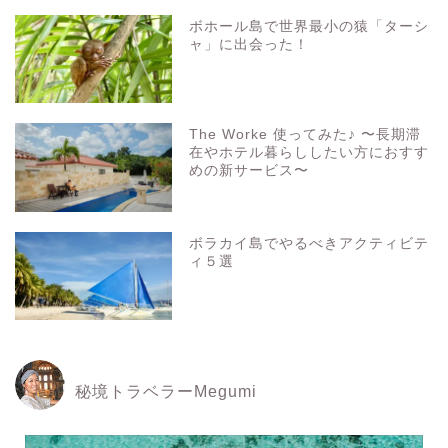
ボホール島で世界最小の猿「ターシ
ャ」に出会った！
The Worke 使ってみた♪ 〜長期滞
在やホテル暮らししたい方におすす
めの新サービス〜
ボラカイ島でやるべきアクティビテ
ィ５選
秘境トラベラーMegumi